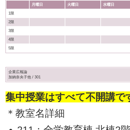
月曜日
火曜日
水曜日
1限
2限
3限
4限
5限
企業広報論
加納奈央子他 / 301
集中授業はすべて不開講で
＊教室名詳細
211：全学教育棟 北棟2階