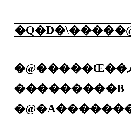
�Q�D�\�����
���������B
�@�A�������