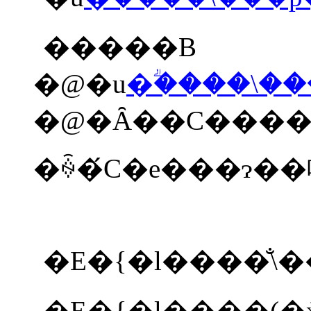
�����B
�@�u
�ؖ����\�
�E�{�l����̐\
�E�{�l����
(
�