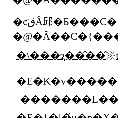
�\���ɂ͎��̂��̂
�E�K�v����
�������L��
�E�{�l�́u�p�X