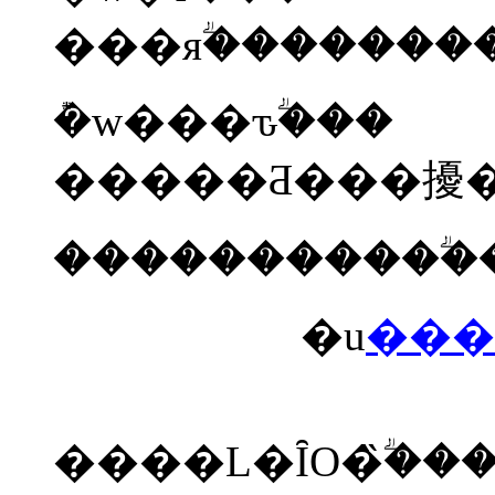
�݊w���ԏؖ���
�����������ؖ
�u
���
����L�ȊO�̏ؖ�