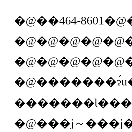
�@��
464-8601
�@
�@�@�@�@�@
�@
�������ɂ́u
�������Ɩ��
�@���j～���j