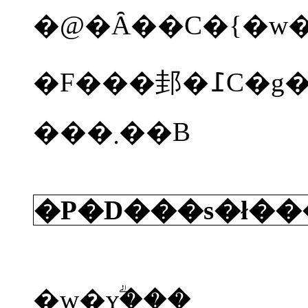
���܂��B
�P�D���s�ł���
�w�ʏؖ���