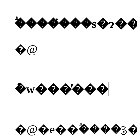
�@
�݊w���̕���