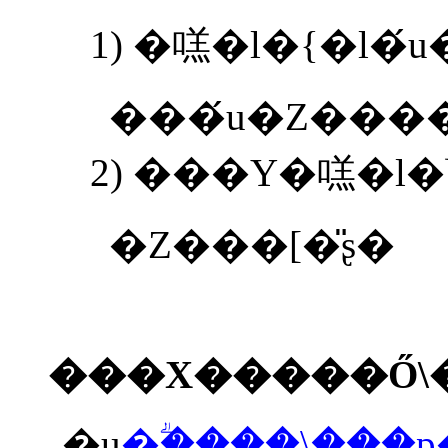
1)
���́u�Z����
2)
���Y�㗝�l�Ɩ
�Z���[�̎ʂ�
���X�����Ő\
�u
�ؖ����\���