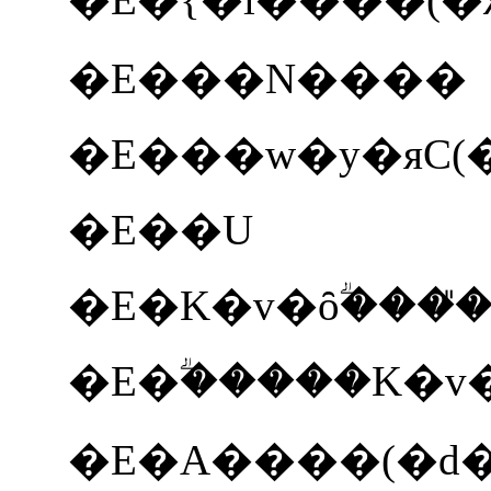
�E���N����
�E���w�y�яC
(
�E��U
�E�ؖ�����K�v
�E�A����
(
�d