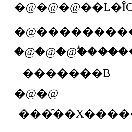
�@���������
�@�@�@
�������B
�@�@