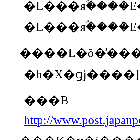
�E���яؖ����
�E���яؖ����
����L�ȏ�̕��
�h�X�ցj����
���B
http://www.post.japanp