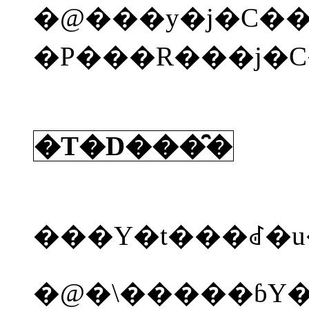
�@���y�j�C��
�P���R���j�C�
�T�D���̑�
�@�\�����ɓY�