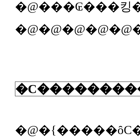
�@�@�@�@�@
�C��������