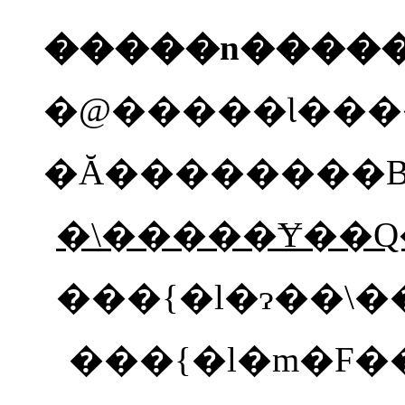
�@�����Ɩ���
�Ă��������
�\�����Ɏ��
���{�l�ɂ��\��
���{�l�m�F�