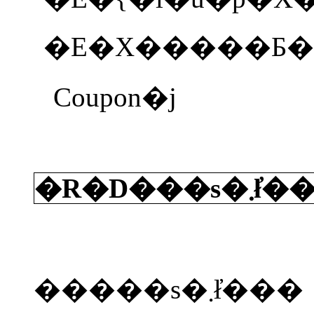
�E�X�����Ƃ�
Coupon
�j
�R�D
�����s�܂ł̓���