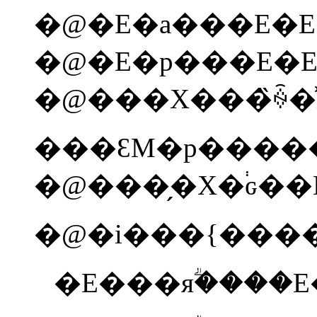
�@�E�a���E�E
�@�E�p���E�E
�@���X���̏ꍇ
���ԐM�p����
�@����̗X�֔ԍ�
�@�i���{����
�E���яؖ����