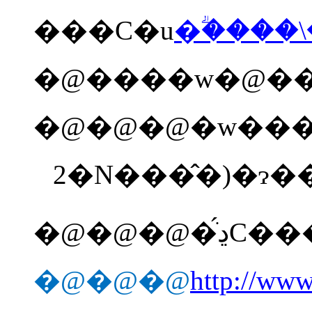
���C�u
�ؖ����
�@����w�@��
2
�N���̂�
)
�@�@�@�
�@�@�@
http://www