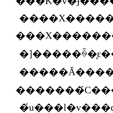
���K�v�ɉ���
����X����
�́u���l�v��